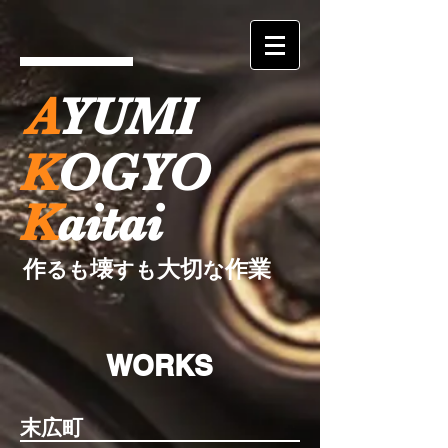
A
YUMI
K
O
GY
O
K
aitai
作
壊
大切
作業
るも
すも
な
WORKS
末広町