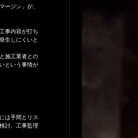
マージン」が、
工事内容が打ち
発生しにくいと
と施工業者との
いという事情が
には手間とリス
検討、工事監理