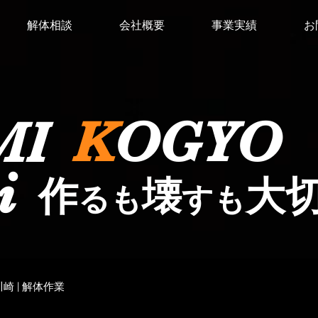
解体相談
会社概要
事業実績
お
K
O
GY
O
MI
i
作
壊
大
るも
すも
川崎 | 解体作業