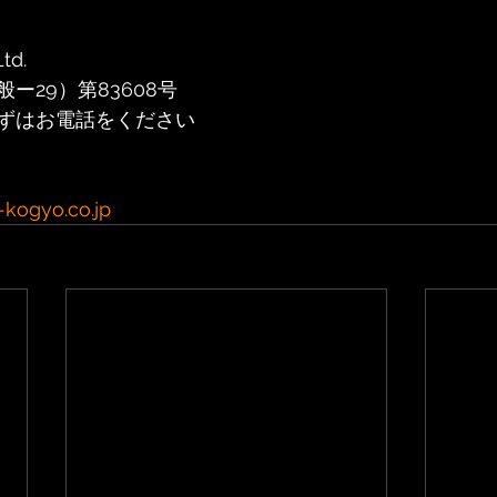
td.
ー29）第83608号
ずはお電話をください
 
kogyo.co.jp