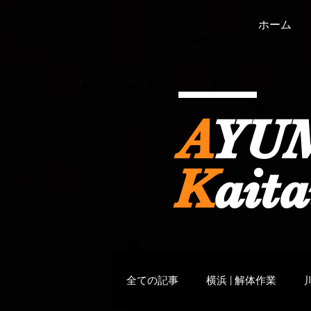
ホーム
A
YU
K
aita
全ての記事
横浜 | 解体作業